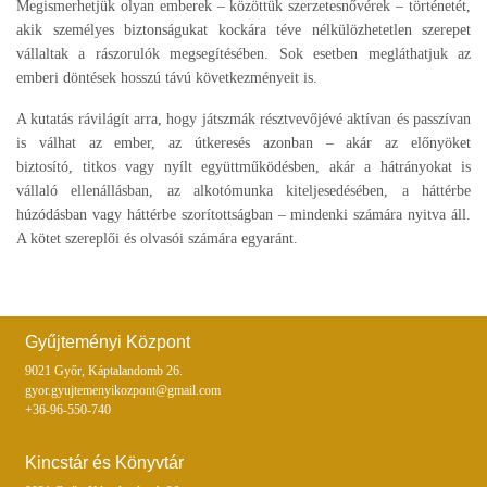
Megismerhetjük olyan emberek – közöttük szerzetesnővérek – történetét,
akik személyes biztonságukat kockára téve nélkülözhetetlen szerepet
vállaltak a rászorulók megsegítésében. Sok esetben megláthatjuk az
emberi döntések hosszú távú következményeit is.
A kutatás rávilágít arra, hogy játszmák résztvevőjévé aktívan és passzívan
is válhat az ember, az útkeresés azonban – akár az előnyöket
biztosító, titkos vagy nyílt együttműködésben, akár a hátrányokat is
vállaló ellenállásban, az alkotómunka kiteljesedésében, a háttérbe
húzódásban vagy háttérbe szorítottságban – mindenki számára nyitva áll.
A kötet szereplői és olvasói számára egyaránt.
Gyűjteményi Központ
9021 Győr, Káptalandomb 26.
gyor.gyujtemenyikozpont@gmail.com
+36-96-550-740
Kincstár és Könyvtár