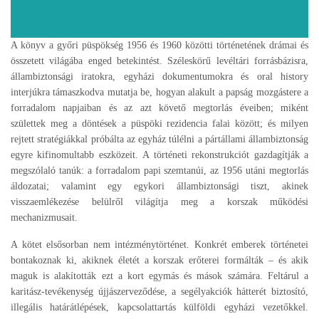
A könyv a győri püspökség 1956 és 1960 közötti történetének drámai és
összetett világába enged betekintést. Széleskörű levéltári forrásbázisra,
állambiztonsági iratokra, egyházi dokumentumokra és oral history
interjúkra támaszkodva mutatja be, hogyan alakult a papság mozgástere a
forradalom napjaiban és az azt követő megtorlás éveiben; miként
születtek meg a döntések a püspöki rezidencia falai között; és milyen
rejtett stratégiákkal próbálta az egyház túlélni a pártállami állambiztonság
egyre kifinomultabb eszközeit. A történeti rekonstrukciót gazdagítják a
megszólaló tanúk: a forradalom papi szemtanúi, az 1956 utáni megtorlás
áldozatai; valamint egy egykori állambiztonsági tiszt, akinek
visszaemlékezése belülről világítja meg a korszak működési
mechanizmusait.
A kötet elsősorban nem intézménytörténet. Konkrét emberek történetei
bontakoznak ki, akiknek életét a korszak erőterei formálták – és akik
maguk is alakították ezt a kort egymás és mások számára. Feltárul a
karitász-tevékenység újjászerveződése, a segélyakciók hátterét biztosító,
illegális határátlépések, kapcsolattartás külföldi egyházi vezetőkkel.