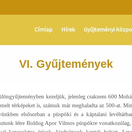
Címlap
Hírek
Gyűjteményi Közpo
VI. Gyűjtemények
különgyűjteményben kezeljük, jelenleg csaknem 600 Mohács
melt térképeket is, számuk már meghaladta az 500-at. Mind
nyünkben elsősorban a püspöki és a káptalani levéltárb
oztunk létre Boldog Apor Vilmos püspökre vonatkozólag, 
ával kapcsolatos írások, kiadványok kaptak helyet. Lev