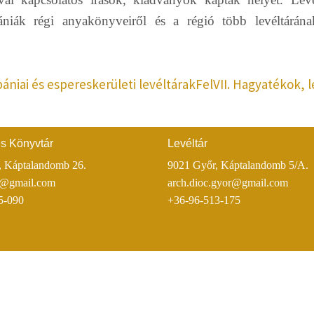
iák régi anyakönyveiről és a régió több levéltárána
bániai és espereskerületi levéltárak
Fel
VII. Hagyatékok, 
és Könyvtár
Levéltár
, Káptalandomb 26.
9021 Győr, Káptalandomb 5/
r@gmail.com
arch.dioc.gyor@gmail.com
5-090
+36-96-513-175