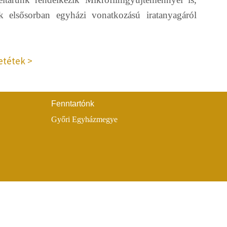
k elsősorban egyházi vonatkozású iratanyagáról
letétek
Fenntartónk
A.
Győri Egyházmegye