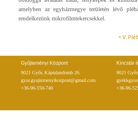
amelyben az egyházmegye területén lévő plébán
rendelkezünk mikrofilmtekercsekkel.
V. Plé
Gyűjteményi Központ
Kincstár 
9021 Győr, Káptalandomb 26.
9021 Győr
gyor.gyujtemenyikozpont@gmail.com
gyekkgyo
+36-96-550-740
+36-96-52