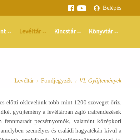
|
Belépés
nt
Levéltár
Kincstár
Könyvtár
Levéltár
Fondjegyzék
VI. Gyűjtemények
/
/
 előtti oklevelünk több mint 1200 szöveget őriz.
két gyűjtemény a levéltárban zajló iratrendezések
an fennmaradt pecsétnyomók, valamint középkori
amelyben személyes és családi hagyatékán kívül a
éltárunk rendelkezik Mikrofilmgyűjteménnyel is,