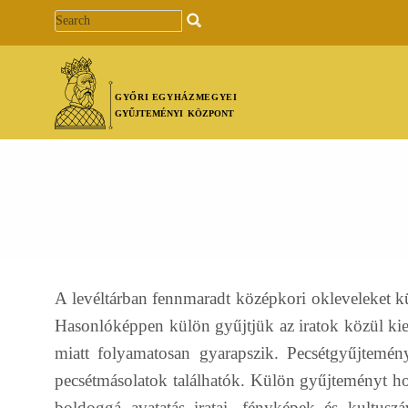
Ugrás a tartalomra
Toggle menu
A levéltárban fennmaradt középkori okleveleket 
Hasonlóképpen külön gyűjtjük az iratok közül kie
miatt folyamatosan gyarapszik. Pecsétgyűjtemé
pecsétmásolatok találhatók. Külön gyűjteményt h
boldoggá avatatás iratai, fényképek és kultusz