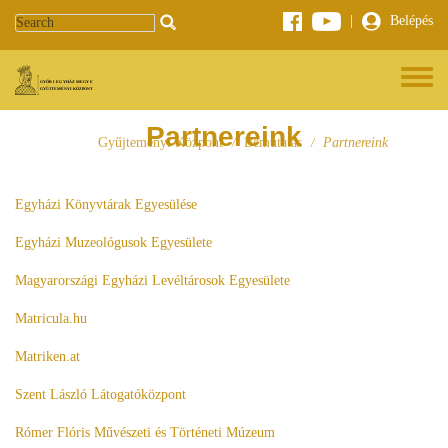
Ugrás a tartalomra
|
Belépés
Toggle 
Partnereink
Gyűjteményi Központ
Bemutatás
Partnereink
/
/
Egyházi Könyvtárak Egyesülése
Egyházi Muzeológusok Egyesülete
Magyarországi Egyházi Levéltárosok Egyesülete
Matricula.hu
Matriken.at
Szent László Látogatóközpont
Rómer Flóris Művészeti és Történeti Múzeum