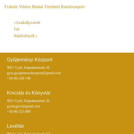
Fraknói Vilmos Római Történeti Kutatócsoport
‹
Szabályzatok
Fel
Kiadványok
›
Gyűjteményi Központ
9021 Győr, Káptalandomb 26.
gyor.gyujtemenyikozpont@gmail.com
+36-96-550-740
Kincstár és Könyvtár
9021 Győr, Káptalandomb 26.
gyekkgyor@gmail.com
+36-96-525-090
Levéltár