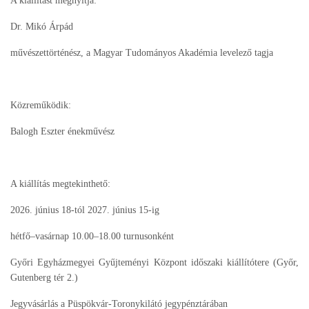
A kiállítást megnyitja:
Dr. Mikó Árpád
művészettörténész, a Magyar Tudományos Akadémia levelező tagja
Közreműködik:
Balogh Eszter énekművész
A kiállítás megtekinthető:
2026. június 18-tól 2027. június 15-ig
hétfő–vasárnap 10.00–18.00 turnusonként
Győri Egyházmegyei Gyűjteményi Központ időszaki kiállítótere (Győr,
Gutenberg tér 2.)
Jegyvásárlás a Püspökvár-Toronykilátó jegypénztárában