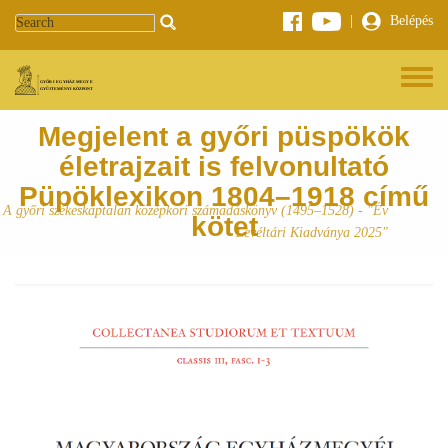
Ugrás a tartalomra
|
Belépés
Toggle 
Megjelent a győri püspökök
életrajzait is felvonultató
Püpöklexikon 1804–1918 című
A győri székeskáptalan középkori számadáskönyv (1495–1528) - "Év
kötet
Levéltári Kiadványa 2025"