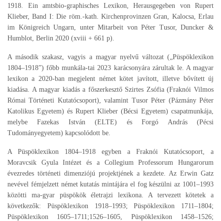
1918. Ein amtsbio-graphisches Lexikon, Herausgegeben von Rupert
Klieber, Band I: Die röm.-kath. Kirchenprovinzen Gran, Kalocsa, Erlau
im Königreich Ungarn, unter Mitarbeit von Péter Tusor, Duncker &
Humblot, Berlin 2020 (xviii + 661 p).
A második szakasz, vagyis a magyar nyelvű változat („Püspöklexikon
1804–1918”) főbb munkála-tai 2023 karácsonyára zárultak le. A magyar
lexikon a 2020-ban megjelent német kötet javított, illetve bővített új
kiadása. A magyar kiadás a főszerkesztő Szirtes Zsófia (Fraknói Vilmos
Római Történeti Kutatócsoport), valamint Tusor Péter (Pázmány Péter
Katolikus Egyetem) és Rupert Klieber (Bécsi Egyetem) csapatmunkája,
melybe Fazekas István (ELTE) és Forgó András (Pécsi
Tudományegyetem) kapcsolódott be.
A Püspöklexikon 1804–1918 egyben a Fraknói Kutatócsoport, a
Moravcsik Gyula Intézet és a Collegium Professorum Hungarorum
évezredes történeti dimenziójú projektjének a kezdete. Az Erwin Gatz
nevével fémjelzett német kutatás mintájára el fog készülni az 1001–1993
közötti ma-gyar püspökök életrajzi lexikona. A tervezett kötetek a
következők: Püspöklexikon 1918–1993; Püspöklexikon 1711–1804;
Püspöklexikon 1605–1711;1526–1605, Püspöklexikon 1458–1526;