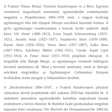
A Fraknói Vilmos Római Történeti Kutatócsoport és a Bécsi Egyetem
vezetésével megvalósuló nemzetközi együttműködés eredményeként
megjelent a Püspöklexikon 1804–1918 című, a magyar királyság
egyházmegyéi élén álló főpapok életrajzi szócikkeit közreadó lexikon. A
győri egyházmegye vonatkozásában a korszak kiváló szakértői adják
közre Vilt József (1806–1813), Ernst Joseph Schwarzenberg (1819–
1821), Juranits Antal (1825–1837), Sztankovits János (1838–1848),
Karner Antal (1850–1856), Simor János (1857–1867), Zalka János
(1867–1901), Széchényi Miklós (1902–1911), Várady Árpád Lipót
(1911–1914) és Fetser Antal (1915–1933) püspökök életrajzait. A
biográfiák előtt Balogh Margit, az egyházmegye történetét feldolgozó
bevezető tanulmánya áll. Mind a bevezető tanulmány, mind az életrajzi
szócikkek megírásához az Egyházmegyei Gyűjteményi Központ
levéltárában őrzött anyagok is felhasználásra kerültek.
A „Bischofslexikon 1804–1918”, a Fraknói Kutatócsoport pályázati
ciklusokon átívelő projektjének első szakasza 2020-ban fejeződött be. A
széleskörű nemzetközi együttműködés keretében megvalósult kutatás
eredményeit a berlini Duncker & Humblot kiadó gondozásában megjelent
impozáns kötet tartalmazza: Die Bischöfe der Donuaumonarchie 1804 bis