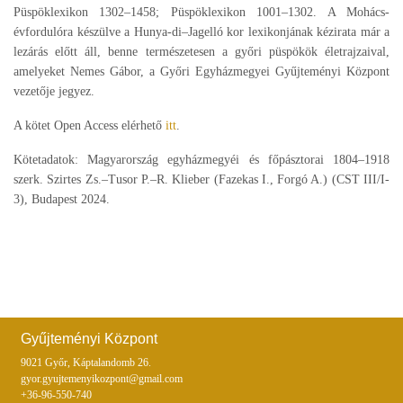
Püspöklexikon 1302–1458; Püspöklexikon 1001–1302. A Mohács-
évfordulóra készülve a Hunya-di–Jagelló kor lexikonjának kézirata már a
lezárás előtt áll, benne természetesen a győri püspökök életrajzaival,
amelyeket Nemes Gábor, a Győri Egyházmegyei Gyűjteményi Központ
vezetője jegyez.
A kötet Open Access elérhető
itt
.
Kötetadatok: Magyarország egyházmegyéi és főpásztorai 1804–1918
szerk. Szirtes Zs.–Tusor P.–R. Klieber (Fazekas I., Forgó A.) (CST III/I-
3), Budapest 2024.
Gyűjteményi Központ
9021 Győr, Káptalandomb 26.
gyor.gyujtemenyikozpont@gmail.com
+36-96-550-740